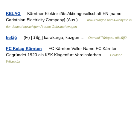
KELAG
— Kärntner Elektrizitäts Aktiengesellschaft EN [name
Carinthian Electricity Company] (Aus.) …
Abkürzungen und Akronyme in
der deutschsprachigen Presse Gebrauchtwagen
kelâğ
— (F.) [ غﻼﮐ ] karakarga, kuzgun …
Osmanli Türkçesİ sözlüğü
FC Kelag Kärnten
— FC Kärnten Voller Name FC Kärnten
Gegründet 1920 als KSK Klagenfurt Vereinsfarben …
Deutsch
Wikipedia